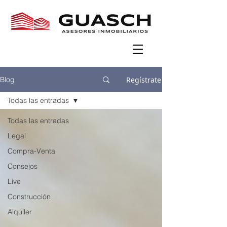
Regístrate
Blog
Todas las entradas
Todas las entradas
Legal
Compra-Venta
Consejos
Live
Construcción
Alquiler