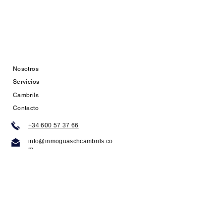
Nosotros
Servicios
Cambrils
Contacto
+34 600 57 37 66
info@inmoguaschcambrils.co
m
Grup Sant Pau, 59
Cambrils - Tarragona
Avda. Estanislau Figueres, 15
Tarragona