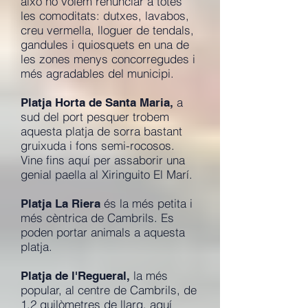
això no volem renunciar a totes
les comoditats: dutxes, lavabos,
creu vermella, lloguer de tendals,
gandules i quiosquets en una de
les zones menys concorregudes i
més agradables del municipi.
a
Platja Horta de Santa Maria,
sud del port pesquer trobem
aquesta platja de sorra bastant
gruixuda i fons semi-rocosos.
Vine fins aquí per assaborir una
genial paella al Xiringuito El Marí.
és la més petita i
Platja La Riera
més cèntrica de Cambrils. Es
poden portar animals a aquesta
platja.
la més
Platja de l'Regueral,
popular, al centre de Cambrils, de
1,2 quilòmetres de llarg, aquí