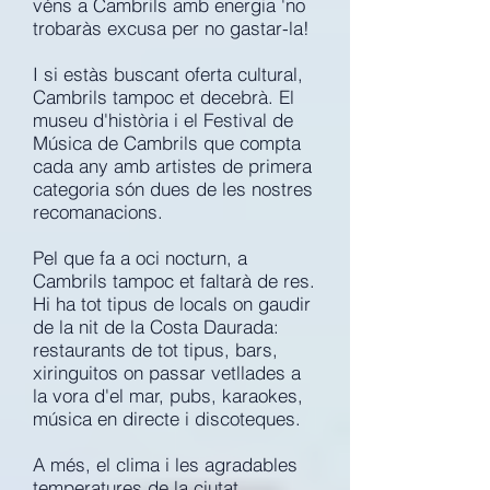
véns a Cambrils amb energia 'no
trobaràs excusa per no gastar-la!
I si estàs buscant oferta cultural,
Cambrils tampoc et decebrà. El
museu d'història i el Festival de
Música de Cambrils que compta
cada any amb artistes de primera
categoria són dues de les nostres
recomanacions.
Pel que fa a oci nocturn, a
Cambrils tampoc et faltarà de res.
Hi ha tot tipus de locals on gaudir
de la nit de la Costa Daurada:
restaurants de tot tipus, bars,
xiringuitos on passar vetllades a
la vora d'el mar, pubs, karaokes,
música en directe i discoteques.
A més, el clima i les agradables
temperatures de la ciutat,