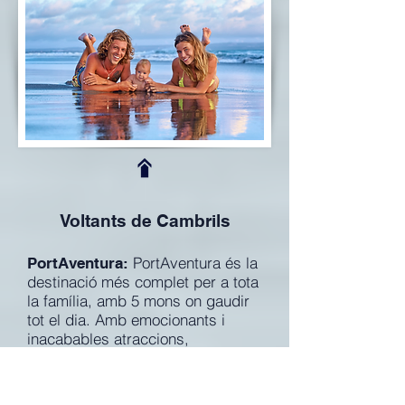
Voltants de Cambrils
PortAventura és la
PortAventura:
destinació més complet per a tota
la família, amb 5 mons on gaudir
tot el dia. Amb emocionants i
inacabables atraccions,
espectacles, restaurants i
botigues. Si vol gaudir dels més
vertiginosos tobogans, enormes