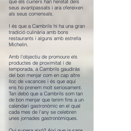
que els cuiners han heretat dels
seus avantpassats i ara ofereixen
als seus comensals.
I és que a Cambrils hi ha una gran
tradició culinària amb bons
restaurants i alguns amb estrella
Michelin.
Amb l'objectiu de promoure els
productes de proximitat i de
temporada, a Cambrils gaudiràs
del bon menjar com en cap altre
lloc de vacances i és que aquí
ens ho prenem molt seriosament.
Tan debò que a Cambrils som tan
de bon menjar que tenim fins a un
calendari gastronòmic en el qual
cada mes de l'any se celebren
unes jornades gastronòmiques.
Qui supera això? Així que ja saps,