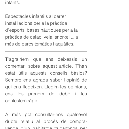
infants.
Espectacles infantils al carrer, 
instal·lacions per a la pràctica 
d'esports, bases nàutiques per a la 
pràctica de caiac, vela, snorkel ... a 
més de parcs temàtics i aquàtics.
T'agrairíem que ens deixessis un 
comentari sobre aquest article. T'han 
estat útils aquests consells bàsics? 
Sempre ens agrada saber l'opinió de 
qui ens llegeixen. Llegim les opinions, 
ens les prenem de debò i les 
contestem ràpid.
A més pot consultar-nos qualsevol 
dubte relatiu al procés de compra-
venda d'un habitatge trucant-nos per 