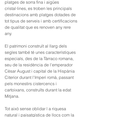
platges de sorra fina i aigües 
cristal·lines, es troben les principals 
destinacions amb platges dotades de 
tot tipus de serveis i amb certificacions 
de qualitat que es renoven any rere 
any.
El patrimoni construït al llarg dels 
segles també té unes característiques 
especials, des de la Tàrraco romana, 
seu de la residència de l'emperador 
Cèsar August i capital de la Hispània 
Citerior durant l'Imperi romà, passant 
pels monestirs cistercencs i 
cartoixans, construïts durant la edat 
Mitjana.
Tot això sense oblidar l a riquesa 
natural i paisatgística de llocs com la 