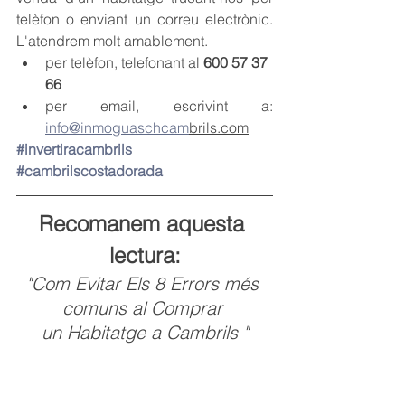
telèfon o enviant un correu electrònic. 
L'atendrem molt amablement.
per telèfon, telefonant al 
600 57 37 
66
per email, escrivint a: 
info@inmoguaschca
m
brils.com
#
invertiracambrils 
#
cambrilscostadorada
Recomanem aquesta 
lectura:
"Com Evitar Els 8 Errors més 
comuns al Comprar 
un Habitatge a Cambrils "