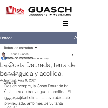
Entrada
Todas las entradas
Adrià Guasch
Todas las entradas
Jul 30, 2021
3 min de lectura
La Costa Daurada, terra de
Legal
benvinguda y acollida.
Compra-Venda
Actualitzat:
Aug 9, 2021
Consells
Des de sempre, la Costa Daurada ha 
Viure
estat terra de benvinguda i acollida. El 
seu excel·lent clima i la seva ubicació 
Construcció
privilegiada, amb més de vuitanta 
LLoguer