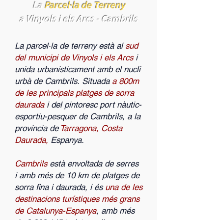
La
Parcel·la de Terreny
a Vinyols i els Arcs - Cambrils
La parcel·la de terreny està al
sud
del municipi de Vinyols i els Arcs
i
unida urbanísticament amb el nucli
urbà de Cambrils.
Situada
a 800m
de les principals platges de sorra
daurada
i del pintoresc port nàutic-
esportiu-pesquer de Cambrils, a la
província de
Tarragona, Costa
Daurada,
Espanya.
Cambrils
està envoltada de serres
i amb més de 10 km de platges de
sorra fina i daurada, i és
una de les
destinacions turístiques més grans
de Catalunya-Espanya
, amb més