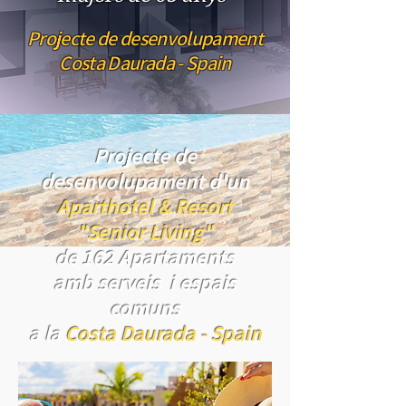
Projecte de desenvolupament
Costa Daurada - Spain
Projecte de
desenvolupament d'un
Aparthotel & Resort
"Senior Living"
de 162 Apartaments
amb serveis i espais
comuns
a la
Costa Daurada - Spain