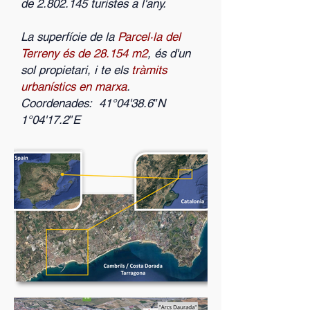
de
2.802.145
turistes a l'any.
La superfície de la
Parcel·la del
Terreny és de 28.154 m2
, és d'un
sol propietari, i te els
tràmits
urbanístics en marxa
.
Coordenades: 41°04'38.6″N
1°04'17.2″E