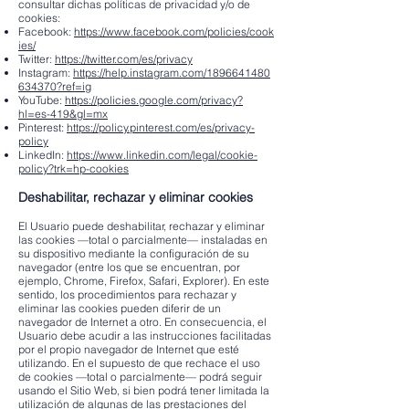
consultar dichas políticas de privacidad y/o de
cookies:
Facebook:
https://www.facebook.com/policies/cook
ies/
Twitter:
https://twitter.com/es/privacy
Instagram:
https://help.instagram.com/1896641480
634370?ref=ig
YouTube:
https://policies.google.com/privacy?
hl=es-419&gl=mx
Pinterest:
https://policy.pinterest.com/es/privacy-
policy
LinkedIn:
https://www.linkedin.com/legal/cookie-
policy?trk=hp-cookies
Deshabilitar, rechazar y eliminar cookies
El Usuario puede deshabilitar, rechazar y eliminar
las cookies —total o parcialmente— instaladas en
su dispositivo mediante la configuración de su
navegador (entre los que se encuentran, por
ejemplo, Chrome, Firefox, Safari, Explorer). En este
sentido, los procedimientos para rechazar y
eliminar las cookies pueden diferir de un
navegador de Internet a otro. En consecuencia, el
Usuario debe acudir a las instrucciones facilitadas
por el propio navegador de Internet que esté
utilizando. En el supuesto de que rechace el uso
de cookies —total o parcialmente— podrá seguir
usando el Sitio Web, si bien podrá tener limitada la
utilización de algunas de las prestaciones del